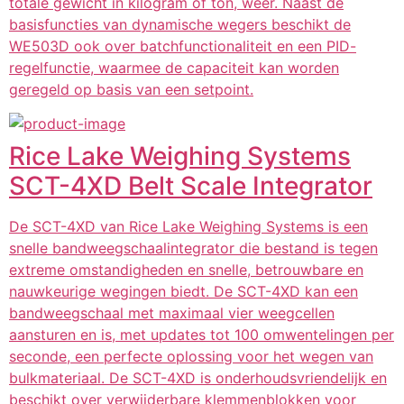
totale gewicht in kilogram of ton, weer. Naast de
basisfuncties van dynamische wegers beschikt de
WE503D ook over batchfunctionaliteit en een PID-
regelfunctie, waarmee de capaciteit kan worden
geregeld op basis van een setpoint.
Rice Lake Weighing Systems
SCT-4XD Belt Scale Integrator
De SCT-4XD van Rice Lake Weighing Systems is een
snelle bandweegschaalintegrator die bestand is tegen
extreme omstandigheden en snelle, betrouwbare en
nauwkeurige wegingen biedt. De SCT-4XD kan een
bandweegschaal met maximaal vier weegcellen
aansturen en is, met updates tot 100 omwentelingen per
seconde, een perfecte oplossing voor het wegen van
bulkmateriaal. De SCT-4XD is onderhoudsvriendelijk en
beschikt over verwijderbare klemmenblokken voor