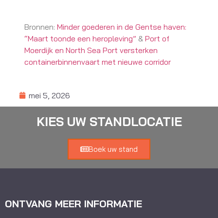
Bronnen:
Minder goederen in de Gentse haven:
“Maart toonde een heropleving”
&
Port of
Moerdijk en North Sea Port versterken
containerbinnenvaart met nieuwe corridor
mei 5, 2026
KIES UW STANDLOCATIE
Boek uw stand
ONTVANG MEER INFORMATIE