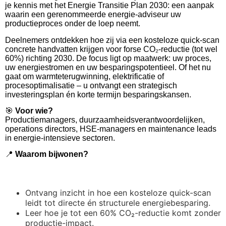
je kennis met het Energie Transitie Plan 2030: een aanpak
waarin een gerenommeerde energie-adviseur uw
productieproces onder de loep neemt.
Deelnemers ontdekken hoe zij via een kosteloze quick-scan
concrete handvatten krijgen voor forse CO₂-reductie (tot wel
60%) richting 2030. De focus ligt op maatwerk: uw proces,
uw energiestromen en uw besparingspotentieel. Of het nu
gaat om warmteterugwinning, elektrificatie of
procesoptimalisatie – u ontvangt een strategisch
investeringsplan én korte termijn besparingskansen.
🎯
Voor wie?
Productiemanagers, duurzaamheidsverantwoordelijken,
operations directors, HSE-managers en maintenance leads
in energie-intensieve sectoren.
📍
Waarom bijwonen?
Ontvang inzicht in hoe een kosteloze quick-scan
leidt tot directe én structurele energiebesparing.
Leer hoe je tot een 60% CO₂-reductie komt zonder
productie-impact.