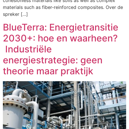
cohesionless materials like soils as well as complex
materials such as fiber-reinforced composites. Over de
spreker […]
BlueTerra: Energietransitie
2030+: hoe en waarheen?
Industriële
energiestrategie: geen
theorie maar praktijk